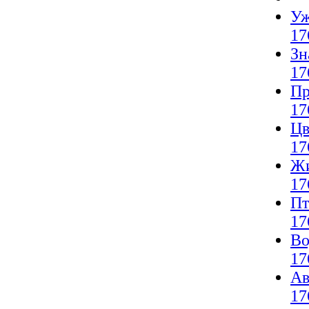
Уж
17
Зн
17
Пр
17
Цв
17
Жи
17
Пт
17
Во
17
Ав
17