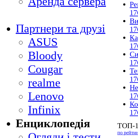
Аренда сервера
Ре
17
Ви
Партнери та друзі
17
Ка
ASUS
17
Bloody
Си
17
Cougar
Те
17
realme
Не
Lenovo
17
Ко
Infinix
17
Енциклопедія
ТОП-1
по рейти
Огляди і тести