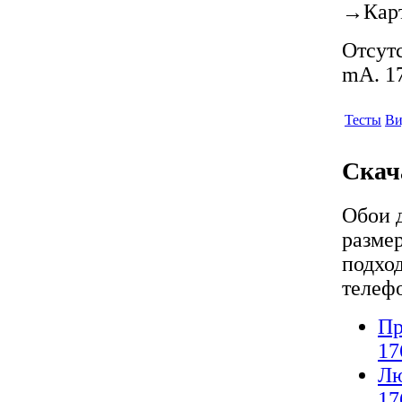
→
Кар
Отсутс
mA. 17
Тесты
Ви
Скач
Обои 
разме
подход
телеф
Пр
17
Лю
17