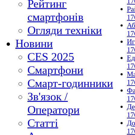
17
Рейтинг
Ра
смартфонів
17
Аб
Огляди техніки
17
Новини
И
17
CES 2025
Ед
17
Смартфони
М
Смарт-годинники
17
Фа
Зв'язок /
17
Де
Оператори
17
Статті
До
17