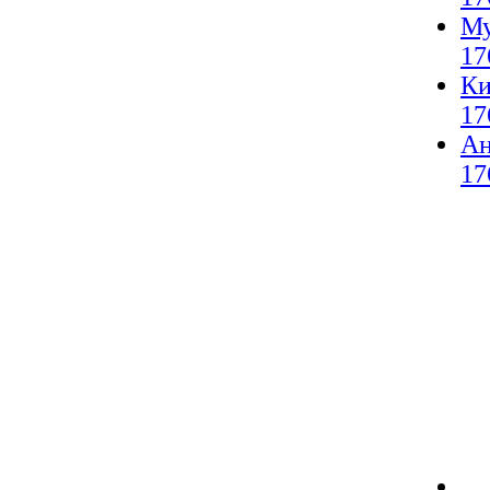
Му
17
Ки
17
А
17